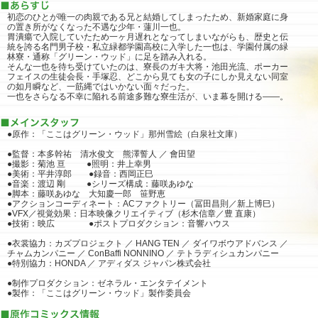
初恋のひとが唯一の肉親である兄と結婚してしまったため、新婚家庭に身
の置き所がなくなった不遇な少年・蓮川一也。
胃潰瘍で入院していたため一ヶ月遅れとなってしまいながらも、歴史と伝
統を誇る名門男子校・私立緑都学園高校に入学した一也は、学園付属の緑
林寮・通称「グリーン・ウッド」に足を踏み入れる。
そんな一也を待ち受けていたのは、寮長のガキ大将・池田光流、ポーカー
フェイスの生徒会長・手塚忍、どこから見ても女の子にしか見えない同室
の如月瞬など、一筋縄ではいかない面々だった。
一也をさらなる不幸に陥れる前途多難な寮生活が、いま幕を開ける――。
●原作：「ここはグリーン・ウッド」那州雪絵（白泉社文庫）
●監督：本多幹祐 清水俊文 熊澤誓人 ／ 會田望
●撮影：菊池 亘 ●照明：井上幸男
●美術：平井淳郎 ●録音：西岡正巳
●音楽：渡辺 剛 ●シリーズ構成：藤咲あゆな
●脚本：藤咲あゆな 大知慶一郎 笹野恵
●アクションコーディネート：ACファクトリー（冨田昌則／新上博巳）
●VFX／視覚効果：日本映像クリエイティブ（杉木信章／豊 直康）
●技術：映広 ●ポストプロダクション：音響ハウス
●衣裳協力：カズプロジェクト ／ HANG TEN ／ ダイワボウアドバンス ／
チャムカンパニー ／ ConBaffi NONNINO ／ テトラディシュカンパニー
●特別協力：HONDA ／ アディダス ジャパン株式会社
●制作プロダクション：ゼネラル・エンタテイメント
●製作：「ここはグリーン・ウッド」製作委員会