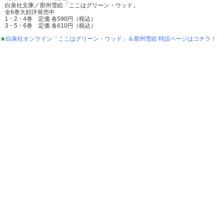
白泉社文庫／那州雪絵「ここはグリーン・ウッド」
全6巻大好評発売中
1・2・4巻 定価 各590円（税込）
3・5・6巻 定価 各610円（税込）
★
白泉社オンライン「ここはグリーン・ウッド」＆那州雪絵 特設ページはコチラ！