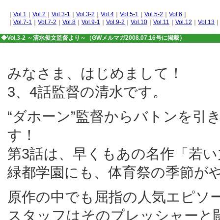
｜
Vol.1
｜
Vol.2
｜
Vol.3-1
｜
Vol.3-2
｜
Vol.4
｜
Vol.5-1
｜
Vol.5-2
｜
Vol.6
｜
｜
Vol.7-1
｜
Vol.7-2
｜
Vol.8
｜
Vol.9-1
｜
Vol.9-2
｜
Vol.10
｜
Vol.11
｜
Vol.12
｜
Vol.13
◆Vol.3-2 ～清水俊文監督より～（GWメルマガ2008.07.16号に掲載）
みなさま、はじめまして！
3、4話監督の清水です。
“ダホーン”監督からバトンを引
す！
第3話は、早くもあの名作「若い
緑都学園にも、体育祭の季節が
原作の中でも屈指の人気エピソ
スタッフはそのプレッシャーと