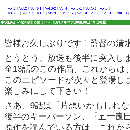
｜
Vol.1
｜
Vol.2
｜
Vol.3-1
｜
Vol.3-2
｜
Vol.4
｜
Vol.5-1
｜
Vol.5-2
｜
Vol.6
｜
｜
Vol.7-1
｜
Vol.7-2
｜
Vol.8
｜
Vol.9-1
｜
Vol.9-2
｜
Vol.10
｜
Vol.11
｜
Vol.12
｜
Vol.13
◆Vol.9-2 ～清水俊文監督より～（GWメルマガ2008.08.27号に掲載）
皆様お久しぶりです！監督の清
とうとう、放送も後半に突入し
全13話のこの作品、これからは
このエピソードが次々と登場し
楽しみにして下さい！
さあ、9話は「片想いかもしれ
後半のキーパーソン、『五十嵐
原作を読んでいる方は、これか